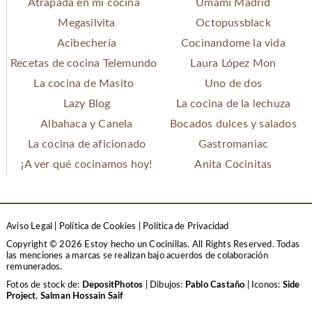
Atrapada en mi cocina
Umami Madrid
Megasilvita
Octopussblack
Acibechería
Cocinandome la vida
Recetas de cocina Telemundo
Laura López Mon
La cocina de Masito
Uno de dos
Lazy Blog
La cocina de la lechuza
Albahaca y Canela
Bocados dulces y salados
La cocina de aficionado
Gastromaniac
¡A ver qué cocinamos hoy!
Anita Cocinitas
Aviso Legal
|
Política de Cookies
|
Política de Privacidad
Copyright © 2026 Estoy hecho un Cocinillas. All Rights Reserved.
Todas
las menciones a marcas se realizan bajo acuerdos de colaboración
remunerados.
Fotos de stock de:
DepositPhotos
| Dibujos:
Pablo Castaño
| Iconos:
Side
Project
,
Salman Hossain Saif