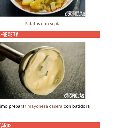
Patatas con sepia
o-receta
ómo preparar
mayonesa casera
con batidora
tario