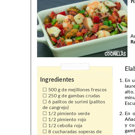
R
A
R
Ela
Ingredientes
En u
laur
500 g de mejillones frescos
alto
250 g de gambas crudas
minu
6 palitos de surimi (palitos
Escu
de cangrejo)
1/2 pimiento verde
En o
Añad
1/2 pimiento rojo
y cu
1/2 cebolla roja
gamb
8 cucharadas soperas de