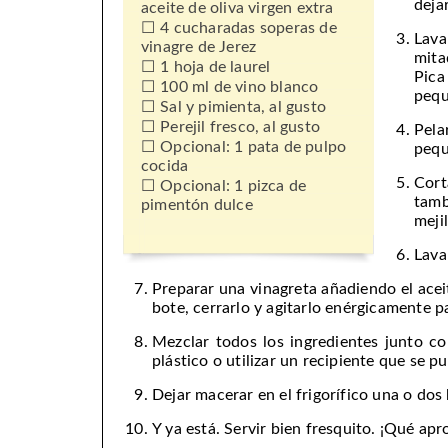
deja
aceite de oliva virgen extra
4 cucharadas soperas de
Lava
vinagre de Jerez
mita
1 hoja de laurel
Pic
100 ml de vino blanco
pequ
Sal y pimienta, al gusto
Perejil fresco, al gusto
Pela
Opcional: 1 pata de pulpo
pequ
cocida
Cort
Opcional: 1 pizca de
tamb
pimentón dulce
meji
Lava
Preparar una vinagreta añadiendo el aceit
bote, cerrarlo y agitarlo enérgicamente p
Mezclar todos los ingredientes junto co
plástico o utilizar un recipiente que se p
Dejar macerar en el frigorífico una o do
Y ya está. Servir bien fresquito. ¡Qué ap