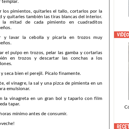
r templar.
r los pimientos, quitarles el tallo, cortarlos por la
d y quitarles también las tiras blancas del interior.
a la mitad de cada pimiento en cuadraditos
eños.
Vide
r y lavar la cebolla y picarla en trozos muy
eños.
ar el pulpo en trozos, pelar las gamba y cortarlas
ién en trozos y descartar las conchas a los
llones.
 y seca bien el perejil. Pícalo finamente.
e, el vinagre, la sal y una pizca de pimienta en un
ara emulsionar.
n la vinagreta en un gran bol y taparlo con film
ueda tapar.
C
s horas mínimo antes de consumir.
roveche!
Rece