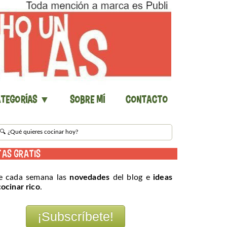
tegorías ▼
Sobre mí
Contacto
TAS GRATIS
e cada semana las
novedades
del blog e
ideas
cocinar rico
.