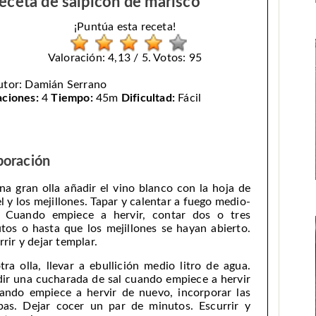
eceta de salpicón de marisco
¡Puntúa esta receta!
Valoración: 4,13 / 5. Votos: 95
utor:
Damián Serrano
aciones:
4
Tiempo:
45m
Dificultad:
Fácil
boración
na gran olla añadir el vino blanco con la hoja de
el y los mejillones. Tapar y calentar a fuego medio-
. Cuando empiece a hervir, contar dos o tres
tos o hasta que los mejillones se hayan abierto.
rrir y dejar templar.
tra olla, llevar a ebullición medio litro de agua.
ir una cucharada de sal cuando empiece a hervir
ando empiece a hervir de nuevo, incorporar las
as. Dejar cocer un par de minutos. Escurrir y