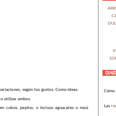
ARR
C
DUL
V
SO
Cons
ariaciones, según tus gustos. Como ideas:
Cómo c
o utilizar ambos.
Las
re
n cubos, pepino, o incluso aguacates o maíz