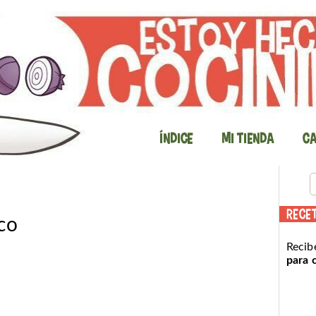
Índice
Mi Tienda
Ca
RECE
co
Recib
para 