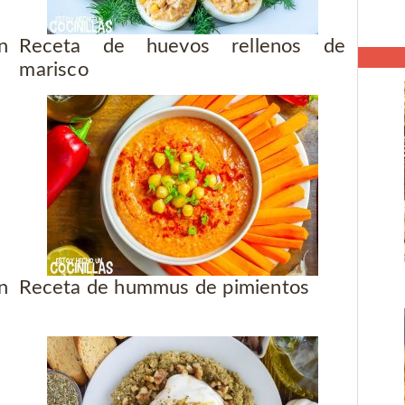
n
Receta de huevos rellenos de
marisco
n
Receta de hummus de pimientos