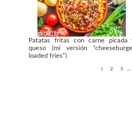
Patatas fritas con carne picada 
queso (mi versión “cheeseburge
loaded fries”)
1
2
3
…