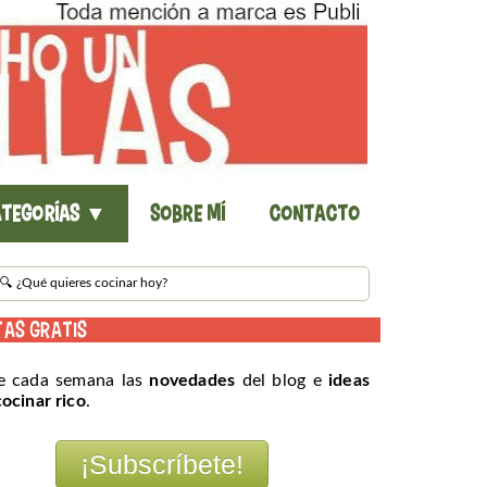
tegorías ▼
Sobre mí
Contacto
TAS GRATIS
e cada semana las
novedades
del blog e
ideas
cocinar rico
.