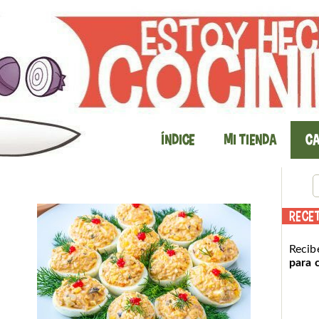
Índice
Mi Tienda
Ca
RECE
Recib
para 