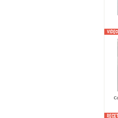
Vide
C
Rece