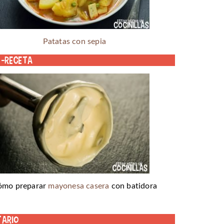
Patatas con sepia
o-receta
ómo preparar
mayonesa casera
con batidora
tario