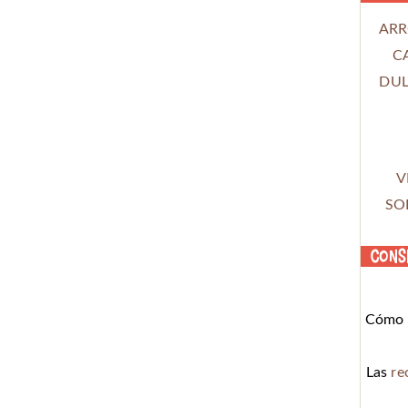
ARR
C
DUL
V
SO
Cons
Cómo c
Las
re