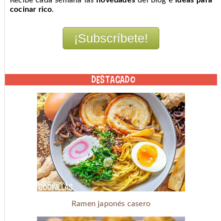
Recibe cada semana las
novedades
del blog e
ideas para
cocinar rico
.
DESTACADO
Ramen japonés casero