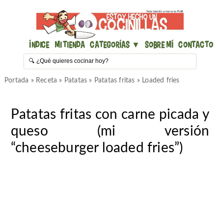
Índice
Mi Tienda
Categorías ▼
Sobre mí
Contacto
Portada
»
Receta
»
Patatas
»
Patatas fritas
»
Loaded fries
Patatas fritas con carne picada y
queso (mi versión
“cheeseburger loaded fries”)