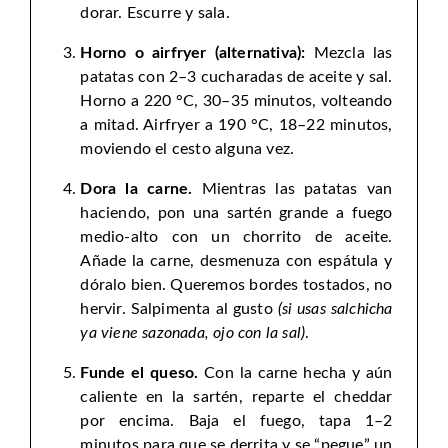
dorar. Escurre y sala.
Horno o airfryer (alternativa):
Mezcla las
patatas con 2–3 cucharadas de aceite y sal.
Horno a 220 °C, 30–35 minutos, volteando
a mitad. Airfryer a 190 °C, 18–22 minutos,
moviendo el cesto alguna vez.
Dora la carne.
Mientras las patatas van
haciendo, pon una sartén grande a fuego
medio-alto con un chorrito de aceite.
Añade la carne, desmenuza con espátula y
dóralo bien. Queremos bordes tostados, no
hervir. Salpimenta al gusto
(si usas salchicha
ya viene sazonada, ojo con la sal)
.
Funde el queso.
Con la carne hecha y aún
caliente en la sartén, reparte el cheddar
por encima. Baja el fuego, tapa 1–2
minutos para que se derrita y se “pegue” un