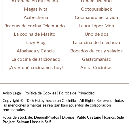
Atrapada en mi cocina
Umami Madrid
Megasilvita
Octopussblack
Acibechería
Cocinandome la vida
Recetas de cocina Telemundo
Laura López Mon
La cocina de Masito
Uno de dos
Lazy Blog
La cocina de la lechuza
Albahaca y Canela
Bocados dulces y salados
La cocina de aficionado
Gastromaniac
¡A ver qué cocinamos hoy!
Anita Cocinitas
Aviso Legal
|
Política de Cookies
|
Política de Privacidad
Copyright © 2026 Estoy hecho un Cocinillas. All Rights Reserved.
Todas
las menciones a marcas se realizan bajo acuerdos de colaboración
remunerados.
Fotos de stock de:
DepositPhotos
| Dibujos:
Pablo Castaño
| Iconos:
Side
Project
,
Salman Hossain Saif