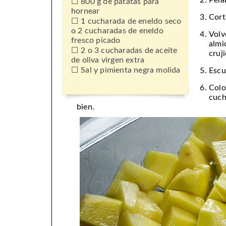
Pelar
800 g de patatas para
hornear
Cort
1 cucharada de eneldo seco
o 2 cucharadas de eneldo
Volv
fresco picado
almi
2 o 3 cucharadas de aceite
cruji
de oliva virgen extra
Sal y pimienta negra molida
Escu
Colo
cuch
bien.