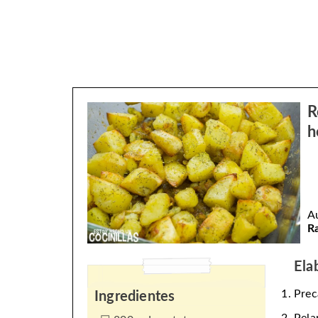
R
h
A
R
Ela
Prec
Ingredientes