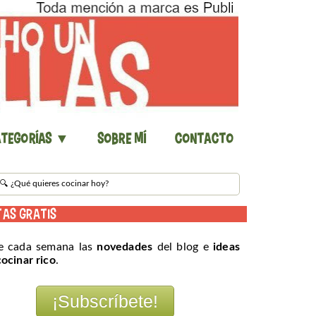
tegorías ▼
Sobre mí
Contacto
TAS GRATIS
e cada semana las
novedades
del blog e
ideas
cocinar rico
.