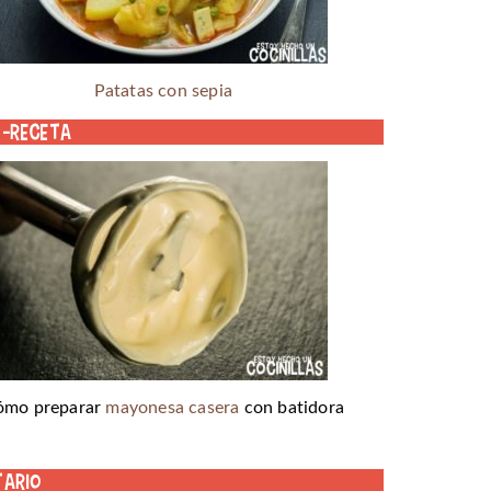
Patatas con sepia
o-receta
ómo preparar
mayonesa casera
con batidora
tario