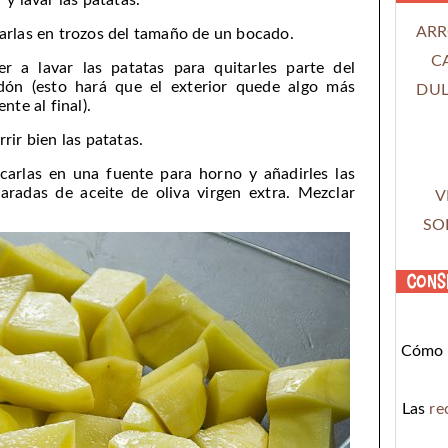
 y lavar las patatas.
ARR
arlas en trozos del tamaño de un bocado.
C
er a lavar las patatas para quitarles parte del
dón (esto hará que el exterior quede algo más
DUL
ente al final).
rrir bien las patatas.
carlas en una fuente para horno y añadirles las
aradas de aceite de oliva virgen extra. Mezclar
V
SO
Cons
Cómo c
Las
re