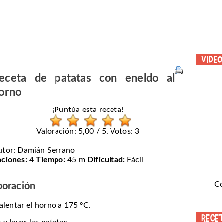
Vide
eceta de patatas con eneldo al
orno
¡Puntúa esta receta!
Valoración: 5,00 / 5. Votos: 3
utor:
Damián Serrano
aciones:
4
Tiempo:
45 m
Dificultad:
Fácil
C
boración
alentar el horno a 175 ºC.
Rece