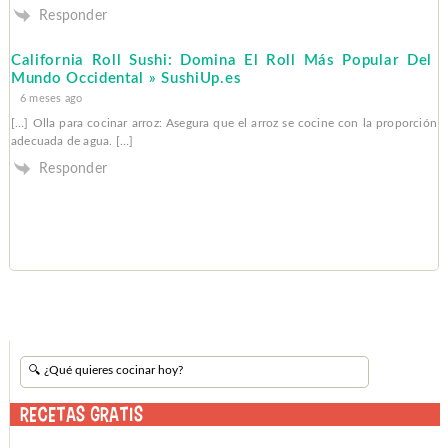
Responder
California Roll Sushi: Domina El Roll Más Popular Del
Mundo Occidental » SushiUp.es
6 meses ago
[…] Olla para cocinar⁤ arroz: Asegura que​ el arroz se cocine con ‌la ‍proporción
adecuada de agua. […]
Responder
RECETAS GRATIS