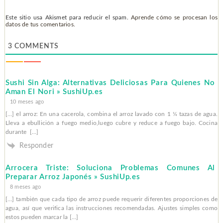
Este sitio usa Akismet para reducir el spam.
Aprende cómo se procesan los
datos de tus comentarios.
3
COMMENTS
Sushi Sin Alga: Alternativas Deliciosas Para Quienes No
Aman El Nori » SushiUp.es
10 meses ago
[…] el arroz: En ​una cacerola, combina el arroz lavado con 1 ¼ tazas de agua.
Lleva a ebullición a ⁣fuego medio,luego cubre⁤ y reduce a fuego bajo. Cocina​
durante ​ […]
Responder
Arrocera Triste: Soluciona Problemas Comunes Al
Preparar Arroz Japonés » SushiUp.es
8 meses ago
[…] también que cada tipo de arroz puede requerir diferentes proporciones de
agua, así que verifica las instrucciones recomendadas. Ajustes simples como
estos pueden marcar la […]