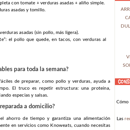
leta con tomate + verduras asadas + aliño simple.
ARR
duras asadas y tomillo.
C
DUL
erduras asadas (sin pollo, más ligera).
te”: el pollo que quede, en tacos, con verduras al
V
SO
ables para toda la semana?
Cons
fáciles de preparar, como pollo y verduras, ayuda a
mpo. El truco es repetir estructura: una proteína,
iando especias y salsas.
Cómo c
reparada a domicilio?
a el ahorro de tiempo y garantiza una alimentación
Las
re
almente en servicios como Knoweats, cuando necesitas