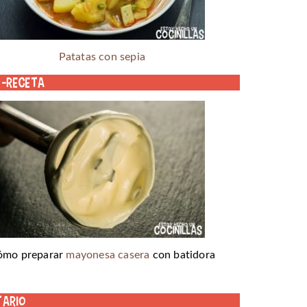
Patatas con sepia
o-receta
ómo preparar
mayonesa casera
con batidora
tario