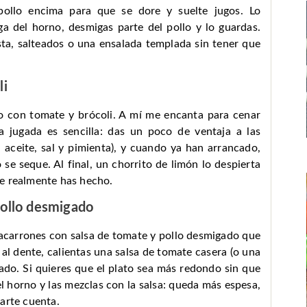
l pollo encima para que se dore y suelte jugos. Lo
a del horno, desmigas parte del pollo y lo guardas.
sta, salteados o una ensalada templada sin tener que
li
no con tomate y brócoli. A mí me encanta para cenar
a jugada es sencilla: das un poco de ventaja a las
 aceite, sal y pimienta), y cuando ya han arrancado,
se seque. Al final, un chorrito de limón lo despierta
e realmente has hecho.
pollo desmigado
carrones con salsa de tomate y pollo desmigado que
 al dente, calientas una salsa de tomate casera (o una
gado. Si quieres que el plato sea más redondo sin que
l horno y las mezclas con la salsa: queda más espesa,
arte cuenta.