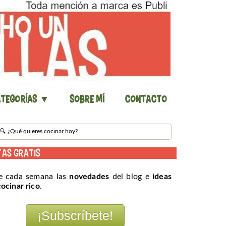
tegorías ▼
Sobre mí
Contacto
TAS GRATIS
e cada semana las
novedades
del blog e
ideas
cocinar rico
.