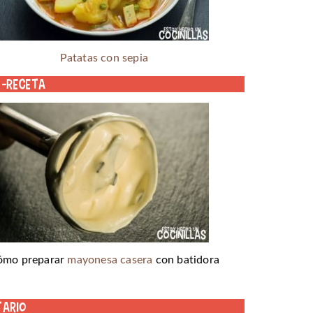
Patatas con sepia
o-receta
ómo preparar
mayonesa casera
con batidora
tario