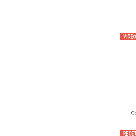
Vide
C
Rece