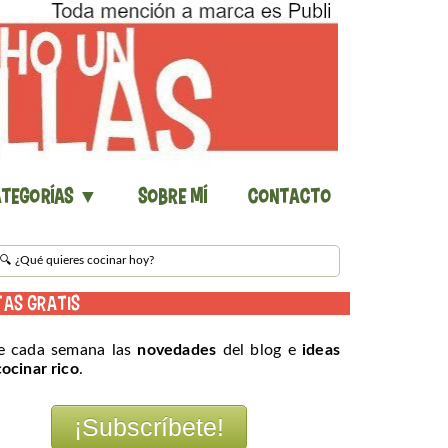
tegorías ▼
Sobre mí
Contacto
TAS GRATIS
e cada semana las
novedades
del blog e
ideas
cocinar rico
.