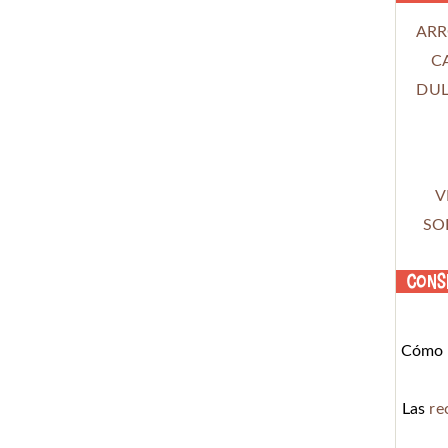
ARR
C
DUL
V
SO
Cons
Cómo c
Las
re