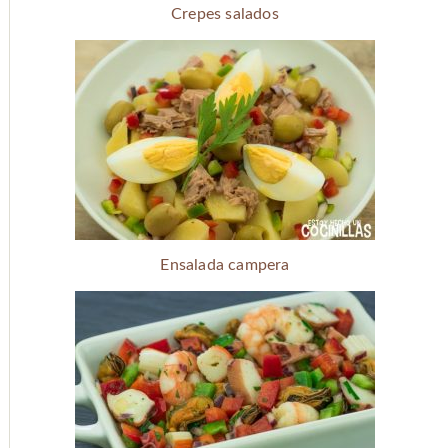
Crepes salados
Ensalada campera