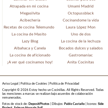
Atrapada en mi cocina
Umami Madrid
Megasilvita
Octopussblack
Acibechería
Cocinandome la vida
Recetas de cocina Telemundo
Laura López Mon
La cocina de Masito
Uno de dos
Lazy Blog
La cocina de la lechuza
Albahaca y Canela
Bocados dulces y salados
La cocina de aficionado
Gastromaniac
¡A ver qué cocinamos hoy!
Anita Cocinitas
Aviso Legal
|
Política de Cookies
|
Política de Privacidad
Copyright © 2026 Estoy hecho un Cocinillas. All Rights Reserved.
Todas
las menciones a marcas se realizan bajo acuerdos de colaboración
remunerados.
Fotos de stock de:
DepositPhotos
| Dibujos:
Pablo Castaño
| Iconos:
Side
Project
,
Salman Hossain Saif