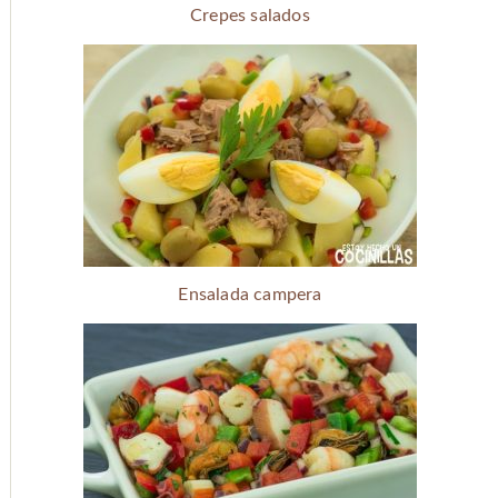
Crepes salados
Ensalada campera