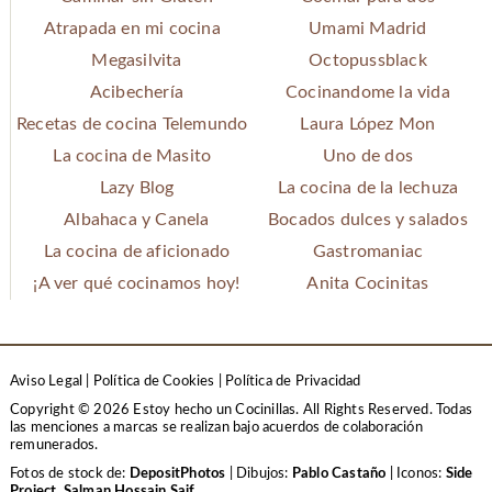
Atrapada en mi cocina
Umami Madrid
Megasilvita
Octopussblack
Acibechería
Cocinandome la vida
Recetas de cocina Telemundo
Laura López Mon
La cocina de Masito
Uno de dos
Lazy Blog
La cocina de la lechuza
Albahaca y Canela
Bocados dulces y salados
La cocina de aficionado
Gastromaniac
¡A ver qué cocinamos hoy!
Anita Cocinitas
Aviso Legal
|
Política de Cookies
|
Política de Privacidad
Copyright © 2026 Estoy hecho un Cocinillas. All Rights Reserved.
Todas
las menciones a marcas se realizan bajo acuerdos de colaboración
remunerados.
Fotos de stock de:
DepositPhotos
| Dibujos:
Pablo Castaño
| Iconos:
Side
Project
,
Salman Hossain Saif