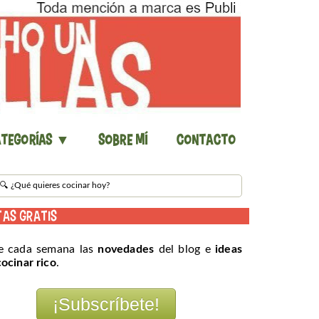
tegorías ▼
Sobre mí
Contacto
TAS GRATIS
e cada semana las
novedades
del blog e
ideas
cocinar rico
.