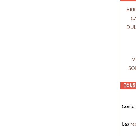
ARR
C
DUL
V
SO
Cons
Cómo c
Las
re