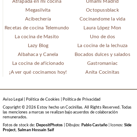
Atrapada en mi cocina
Umami Madrid
Megasilvita
Octopussblack
Acibechería
Cocinandome la vida
Recetas de cocina Telemundo
Laura López Mon
La cocina de Masito
Uno de dos
Lazy Blog
La cocina de la lechuza
Albahaca y Canela
Bocados dulces y salados
La cocina de aficionado
Gastromaniac
¡A ver qué cocinamos hoy!
Anita Cocinitas
Aviso Legal
|
Política de Cookies
|
Política de Privacidad
Copyright © 2026 Estoy hecho un Cocinillas. All Rights Reserved.
Todas
las menciones a marcas se realizan bajo acuerdos de colaboración
remunerados.
Fotos de stock de:
DepositPhotos
| Dibujos:
Pablo Castaño
| Iconos:
Side
Project
,
Salman Hossain Saif