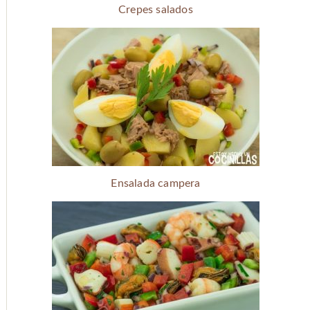
Crepes salados
Ensalada campera