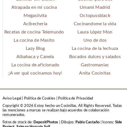
Atrapada en mi cocina
Umami Madrid
Megasilvita
Octopussblack
Acibechería
Cocinandome la vida
Recetas de cocina Telemundo
Laura López Mon
La cocina de Masito
Uno de dos
Lazy Blog
La cocina de la lechuza
Albahaca y Canela
Bocados dulces y salados
La cocina de aficionado
Gastromaniac
¡A ver qué cocinamos hoy!
Anita Cocinitas
Aviso Legal
|
Política de Cookies
|
Política de Privacidad
Copyright © 2026 Estoy hecho un Cocinillas. All Rights Reserved.
Todas
las menciones a marcas se realizan bajo acuerdos de colaboración
remunerados.
Fotos de stock de:
DepositPhotos
| Dibujos:
Pablo Castaño
| Iconos:
Side
Project
,
Salman Hossain Saif