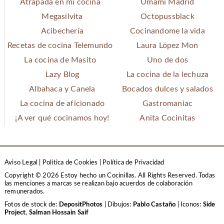
Atrapada en mi cocina
Umami Madrid
Megasilvita
Octopussblack
Acibechería
Cocinandome la vida
Recetas de cocina Telemundo
Laura López Mon
La cocina de Masito
Uno de dos
Lazy Blog
La cocina de la lechuza
Albahaca y Canela
Bocados dulces y salados
La cocina de aficionado
Gastromaniac
¡A ver qué cocinamos hoy!
Anita Cocinitas
Aviso Legal
|
Política de Cookies
|
Política de Privacidad
Copyright © 2026 Estoy hecho un Cocinillas. All Rights Reserved.
Todas
las menciones a marcas se realizan bajo acuerdos de colaboración
remunerados.
Fotos de stock de:
DepositPhotos
| Dibujos:
Pablo Castaño
| Iconos:
Side
Project
,
Salman Hossain Saif