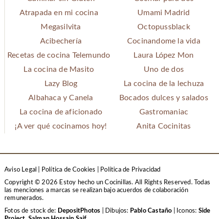
Atrapada en mi cocina
Umami Madrid
Megasilvita
Octopussblack
Acibechería
Cocinandome la vida
Recetas de cocina Telemundo
Laura López Mon
La cocina de Masito
Uno de dos
Lazy Blog
La cocina de la lechuza
Albahaca y Canela
Bocados dulces y salados
La cocina de aficionado
Gastromaniac
¡A ver qué cocinamos hoy!
Anita Cocinitas
Aviso Legal
|
Política de Cookies
|
Política de Privacidad
Copyright © 2026 Estoy hecho un Cocinillas. All Rights Reserved.
Todas
las menciones a marcas se realizan bajo acuerdos de colaboración
remunerados.
Fotos de stock de:
DepositPhotos
| Dibujos:
Pablo Castaño
| Iconos:
Side
Project
,
Salman Hossain Saif