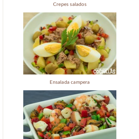
Crepes salados
Ensalada campera