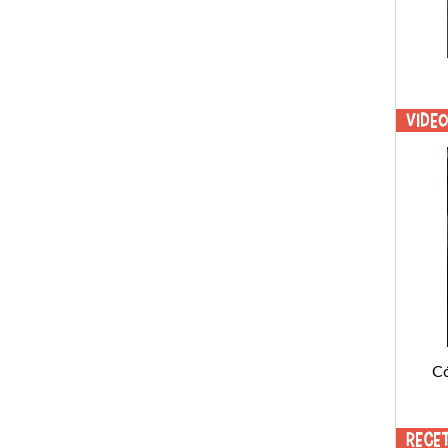
Vide
C
Rece