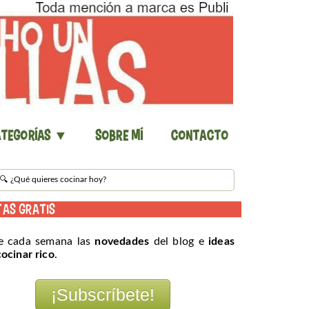
tegorías ▼
Sobre mí
Contacto
TAS GRATIS
e cada semana las
novedades
del blog e
ideas
cocinar rico
.