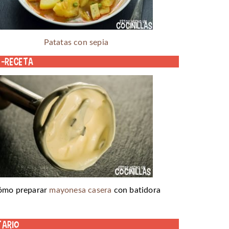
Patatas con sepia
o-receta
ómo preparar
mayonesa casera
con batidora
tario