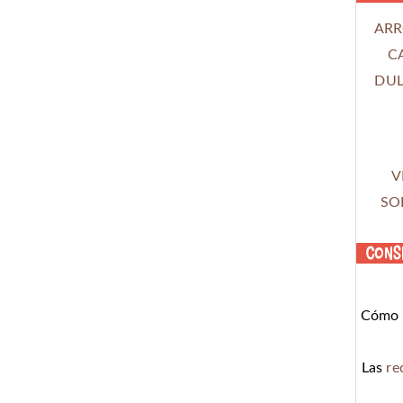
ARR
C
DUL
V
SO
Cons
Cómo c
Las
re