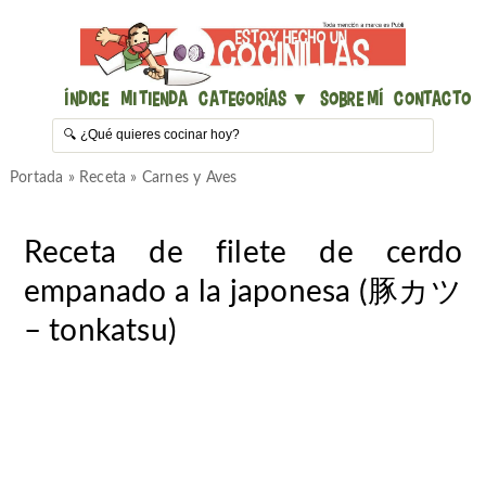
Índice
Mi Tienda
Categorías ▼
Sobre mí
Contacto
Portada
»
Receta
»
Carnes y Aves
Receta de filete de cerdo
empanado a la japonesa (豚カツ
– tonkatsu)