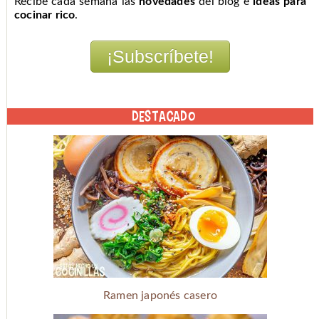
Recibe cada semana las
novedades
del blog e
ideas para
cocinar rico
.
DESTACADO
Ramen japonés casero