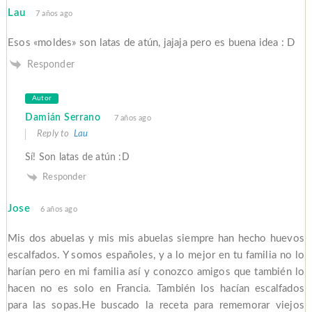
Lau
7 años ago
Esos «moldes» son latas de atún, jajaja pero es buena idea : D
Responder
Autor
Damián Serrano
7 años ago
Reply to
Lau
Sí! Son latas de atún :D
Responder
Jose
6 años ago
Mis dos abuelas y mis mis abuelas siempre han hecho huevos
escalfados. Y somos españoles, y a lo mejor en tu familia no lo
harían pero en mi familia así y conozco amigos que también lo
hacen no es solo en Francia. También los hacían escalfados
para las sopas.He buscado la receta para rememorar viejos