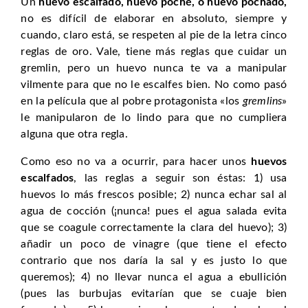
Un
huevo escalfado, huevo poché, o huevo pochado,
no es difícil de elaborar en absoluto, siempre y
cuando, claro está, se respeten al pie de la letra cinco
reglas de oro. Vale, tiene más reglas que cuidar un
gremlin, pero un huevo nunca te va a manipular
vilmente para que no le escalfes bien. No como pasó
en la película que al pobre protagonista «los
gremlins
»
le manipularon de lo lindo para que no cumpliera
alguna que otra regla.
Como eso no va a ocurrir, para hacer unos
huevos
escalfados
, las reglas a seguir son éstas: 1) usa
huevos lo más frescos posible; 2) nunca echar sal al
agua de cocción (¡nunca! pues el agua salada evita
que se coagule correctamente la clara del huevo); 3)
añadir un poco de vinagre (que tiene el efecto
contrario que nos daría la sal y es justo lo que
queremos); 4) no llevar nunca el agua a ebullición
(pues las burbujas evitarían que se cuaje bien