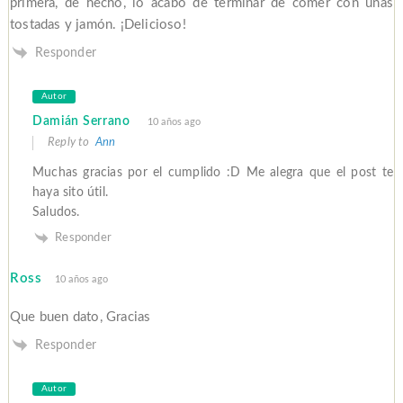
primera, de hecho, lo acabo de terminar de comer con unas
tostadas y jamón. ¡Delicioso!
Responder
Autor
Damián Serrano
10 años ago
Reply to
Ann
Muchas gracias por el cumplido :D Me alegra que el post te
haya sito útil.
Saludos.
Responder
Ross
10 años ago
Que buen dato, Gracias
Responder
Autor