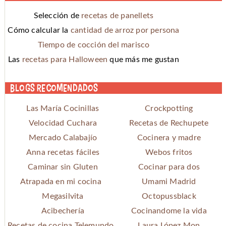
Selección de
recetas de panellets
Cómo calcular la
cantidad de arroz por persona
Tiempo de cocción del marisco
Las
recetas para Halloween
que más me gustan
Blogs recomendados
Las María Cocinillas
Crockpotting
Velocidad Cuchara
Recetas de Rechupete
Mercado Calabajío
Cocinera y madre
Anna recetas fáciles
Webos fritos
Caminar sin Gluten
Cocinar para dos
Atrapada en mi cocina
Umami Madrid
Megasilvita
Octopussblack
Acibechería
Cocinandome la vida
Recetas de cocina Telemundo
Laura López Mon