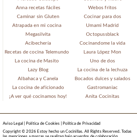
Anna recetas fáciles
Webos fritos
Caminar sin Gluten
Cocinar para dos
Atrapada en mi cocina
Umami Madrid
Megasilvita
Octopussblack
Acibechería
Cocinandome la vida
Recetas de cocina Telemundo
Laura López Mon
La cocina de Masito
Uno de dos
Lazy Blog
La cocina de la lechuza
Albahaca y Canela
Bocados dulces y salados
La cocina de aficionado
Gastromaniac
¡A ver qué cocinamos hoy!
Anita Cocinitas
Aviso Legal
|
Política de Cookies
|
Política de Privacidad
Copyright © 2026 Estoy hecho un Cocinillas. All Rights Reserved.
Todas
las menciones a marcas se realizan bajo acuerdos de colaboración