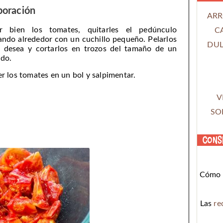
boración
ARR
r bien los tomates, quitarles el pedúnculo
C
ando alrededor con un cuchillo pequeño. Pelarlos
DUL
e desea y cortarlos en trozos del tamaño de un
do.
r los tomates en un bol y salpimentar.
V
SO
Cons
Cómo c
Las
re