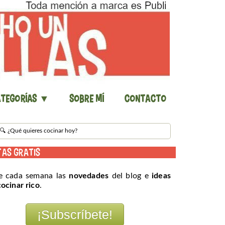
tegorías ▼
Sobre mí
Contacto
TAS GRATIS
e cada semana las
novedades
del blog e
ideas
cocinar rico
.