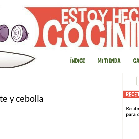
Índice
Mi Tienda
Ca
RECE
e y cebolla
Recib
para 