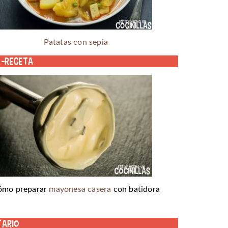
Patatas con sepia
o-receta
ómo preparar
mayonesa casera
con batidora
tario