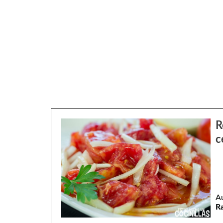
R
c
A
R