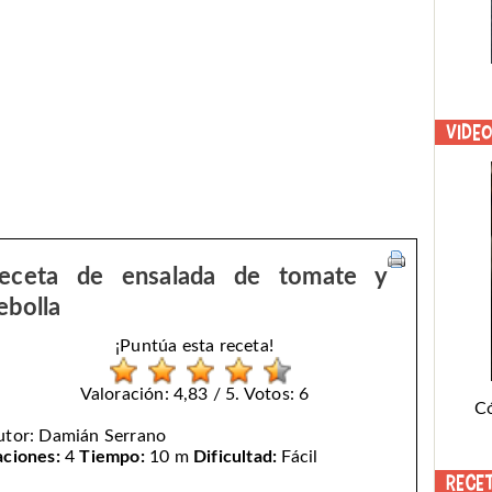
Vide
eceta de ensalada de tomate y
ebolla
¡Puntúa esta receta!
Valoración: 4,83 / 5. Votos: 6
C
utor:
Damián Serrano
aciones:
4
Tiempo:
10 m
Dificultad:
Fácil
Rece