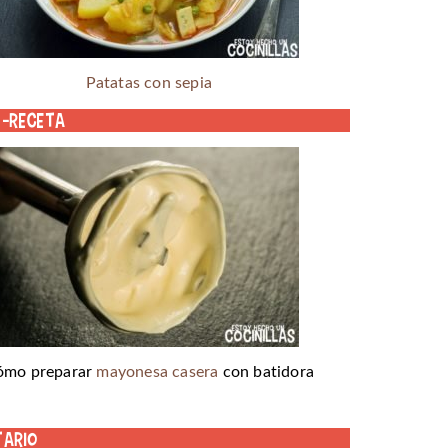
Patatas con sepia
o-receta
ómo preparar
mayonesa casera
con batidora
tario