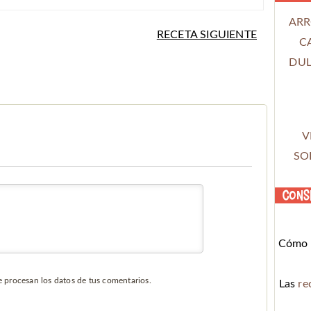
ARR
RECETA SIGUIENTE
C
DUL
V
SO
Cons
Cómo c
procesan los datos de tus comentarios.
Las
re