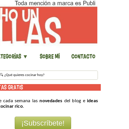
tegorías ▼
Sobre mí
Contacto
TAS GRATIS
e cada semana las
novedades
del blog e
ideas
cocinar rico
.