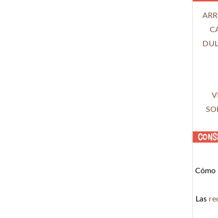
ARR
C
DUL
V
SO
Cons
Cómo c
Las
re