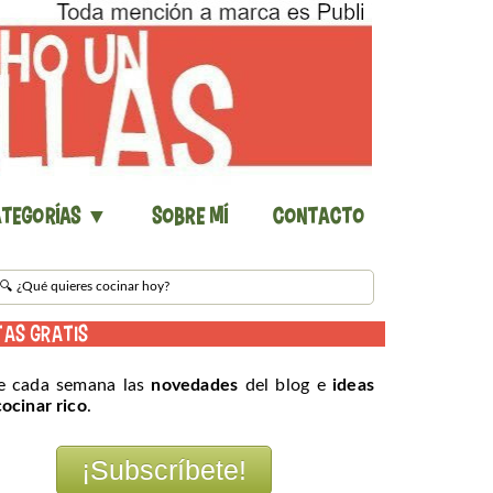
tegorías ▼
Sobre mí
Contacto
TAS GRATIS
e cada semana las
novedades
del blog e
ideas
cocinar rico
.