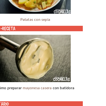
Patatas con sepia
o-receta
ómo preparar
mayonesa casera
con batidora
tario