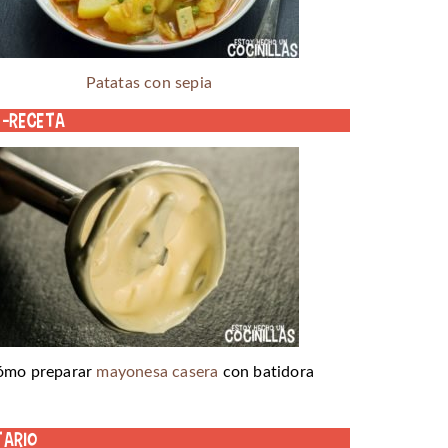
Patatas con sepia
o-receta
ómo preparar
mayonesa casera
con batidora
tario