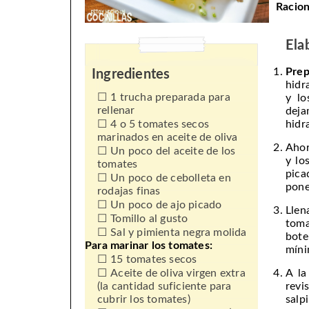
Racion
Ela
Prep
Ingredientes
hidr
1 trucha preparada para
y lo
rellenar
dej
4 o 5 tomates secos
hidr
marinados en aceite de oliva
Ahor
Un poco del aceite de los
y lo
tomates
pic
Un poco de cebolleta en
pone
rodajas finas
Un poco de ajo picado
Llen
Tomillo al gusto
toma
Sal y pimienta negra molida
bot
Para marinar los tomates:
míni
15 tomates secos
Aceite de oliva virgen extra
A la
(la cantidad suficiente para
rev
cubrir los tomates)
salp