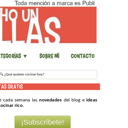
tegorías ▼
Sobre mí
Contacto
TAS GRATIS
e cada semana las
novedades
del blog e
ideas
cocinar rico
.