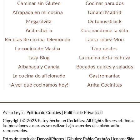
Caminar sin Gluten
Cocinar para dos
Atrapada en mi cocina
Umami Madrid
Megasilvita
Octopussblack
Acibechería
Cocinandome la vida
Recetas de cocina Telemundo
Laura López Mon
La cocina de Masito
Uno de dos
Lazy Blog
La cocina de la lechuza
Albahaca y Canela
Bocados dulces y salados
La cocina de aficionado
Gastromaniac
¡A ver qué cocinamos hoy!
Anita Cocinitas
Aviso Legal
|
Política de Cookies
|
Política de Privacidad
Copyright © 2026 Estoy hecho un Cocinillas. All Rights Reserved.
Todas
las menciones a marcas se realizan bajo acuerdos de colaboración
remunerados.
Fotos de stock de:
DepositPhotos
| Dibujos:
Pablo Castaño
| Iconos:
Side