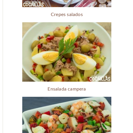
Crepes salados
Ensalada campera