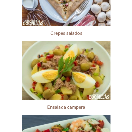
Crepes salados
Ensalada campera