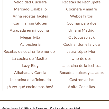
Velocidad Cuchara
Recetas de Rechupete
Mercado Calabajío
Cocinera y madre
Anna recetas fáciles
Webos fritos
Caminar sin Gluten
Cocinar para dos
Atrapada en mi cocina
Umami Madrid
Megasilvita
Octopussblack
Acibechería
Cocinandome la vida
Recetas de cocina Telemundo
Laura López Mon
La cocina de Masito
Uno de dos
Lazy Blog
La cocina de la lechuza
Albahaca y Canela
Bocados dulces y salados
La cocina de aficionado
Gastromaniac
¡A ver qué cocinamos hoy!
Anita Cocinitas
Aviso Legal
|
Política de Cookies
|
Política de Privacidad