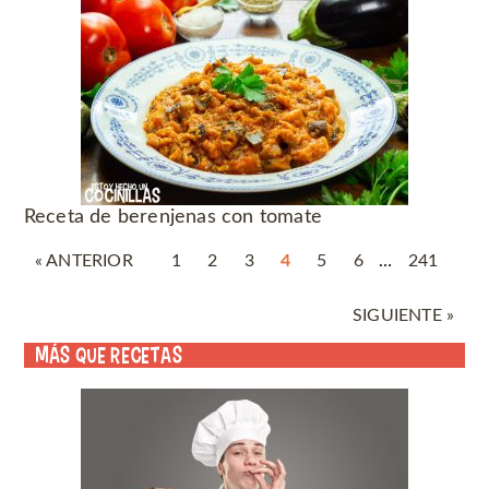
Receta de berenjenas con tomate
« ANTERIOR
1
2
3
4
5
6
…
241
SIGUIENTE »
Más que recetas