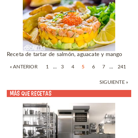
Receta de tartar de salmón, aguacate y mango
« ANTERIOR
1
…
3
4
5
6
7
…
241
SIGUIENTE »
Más que recetas