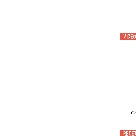
Vide
C
Rece