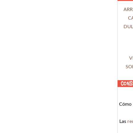
ARR
C
DUL
V
SO
Cons
Cómo c
Las
re