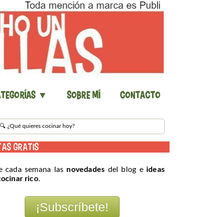
tegorías ▼
Sobre mí
Contacto
TAS GRATIS
e cada semana las
novedades
del blog e
ideas
cocinar rico
.