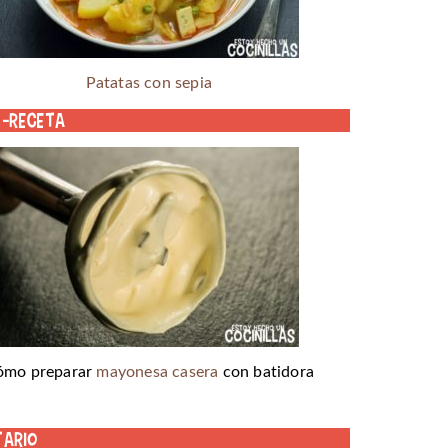
Patatas con sepia
o-receta
ómo preparar
mayonesa casera
con batidora
tario