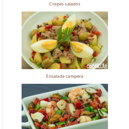
Crepes salados
Ensalada campera