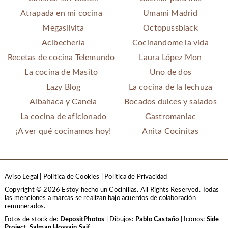
Atrapada en mi cocina
Umami Madrid
Megasilvita
Octopussblack
Acibechería
Cocinandome la vida
Recetas de cocina Telemundo
Laura López Mon
La cocina de Masito
Uno de dos
Lazy Blog
La cocina de la lechuza
Albahaca y Canela
Bocados dulces y salados
La cocina de aficionado
Gastromaniac
¡A ver qué cocinamos hoy!
Anita Cocinitas
Aviso Legal
|
Política de Cookies
|
Política de Privacidad
Copyright © 2026 Estoy hecho un Cocinillas. All Rights Reserved.
Todas
las menciones a marcas se realizan bajo acuerdos de colaboración
remunerados.
Fotos de stock de:
DepositPhotos
| Dibujos:
Pablo Castaño
| Iconos:
Side
Project
,
Salman Hossain Saif