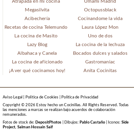
Atrapada en mi cocina
Umami Madrid
Megasilvita
Octopussblack
Acibechería
Cocinandome la vida
Recetas de cocina Telemundo
Laura López Mon
La cocina de Masito
Uno de dos
Lazy Blog
La cocina de la lechuza
Albahaca y Canela
Bocados dulces y salados
La cocina de aficionado
Gastromaniac
¡A ver qué cocinamos hoy!
Anita Cocinitas
Aviso Legal
|
Política de Cookies
|
Política de Privacidad
Copyright © 2026 Estoy hecho un Cocinillas. All Rights Reserved.
Todas
las menciones a marcas se realizan bajo acuerdos de colaboración
remunerados.
Fotos de stock de:
DepositPhotos
| Dibujos:
Pablo Castaño
| Iconos:
Side
Project
,
Salman Hossain Saif