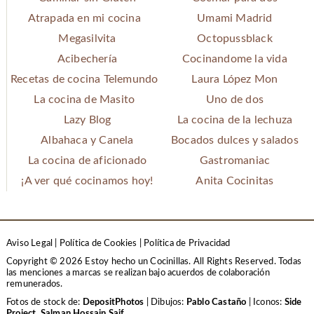
Atrapada en mi cocina
Umami Madrid
Megasilvita
Octopussblack
Acibechería
Cocinandome la vida
Recetas de cocina Telemundo
Laura López Mon
La cocina de Masito
Uno de dos
Lazy Blog
La cocina de la lechuza
Albahaca y Canela
Bocados dulces y salados
La cocina de aficionado
Gastromaniac
¡A ver qué cocinamos hoy!
Anita Cocinitas
Aviso Legal
|
Política de Cookies
|
Política de Privacidad
Copyright © 2026 Estoy hecho un Cocinillas. All Rights Reserved.
Todas
las menciones a marcas se realizan bajo acuerdos de colaboración
remunerados.
Fotos de stock de:
DepositPhotos
| Dibujos:
Pablo Castaño
| Iconos:
Side
Project
,
Salman Hossain Saif