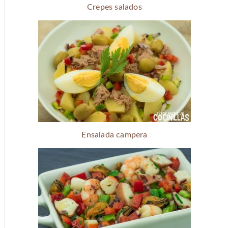
Crepes salados
Ensalada campera