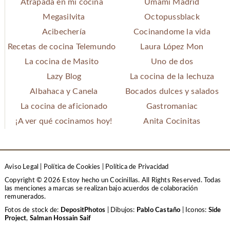
Atrapada en mi cocina
Umami Madrid
Megasilvita
Octopussblack
Acibechería
Cocinandome la vida
Recetas de cocina Telemundo
Laura López Mon
La cocina de Masito
Uno de dos
Lazy Blog
La cocina de la lechuza
Albahaca y Canela
Bocados dulces y salados
La cocina de aficionado
Gastromaniac
¡A ver qué cocinamos hoy!
Anita Cocinitas
Aviso Legal
|
Política de Cookies
|
Política de Privacidad
Copyright © 2026 Estoy hecho un Cocinillas. All Rights Reserved.
Todas
las menciones a marcas se realizan bajo acuerdos de colaboración
remunerados.
Fotos de stock de:
DepositPhotos
| Dibujos:
Pablo Castaño
| Iconos:
Side
Project
,
Salman Hossain Saif