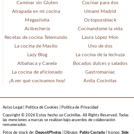
Caminar sin Gluten
Cocinar para dos
Atrapada en mi cocina
Umami Madrid
Megasilvita
Octopussblack
Acibechería
Cocinandome la vida
Recetas de cocina Telemundo
Laura López Mon
La cocina de Masito
Uno de dos
Lazy Blog
La cocina de la lechuza
Albahaca y Canela
Bocados dulces y salados
La cocina de aficionado
Gastromaniac
¡A ver qué cocinamos hoy!
Anita Cocinitas
Aviso Legal
|
Política de Cookies
|
Política de Privacidad
Copyright © 2026 Estoy hecho un Cocinillas. All Rights Reserved.
Todas
las menciones a marcas se realizan bajo acuerdos de colaboración
remunerados.
Fotos de stock de:
DepositPhotos
| Dibujos:
Pablo Castaño
| Iconos:
Side