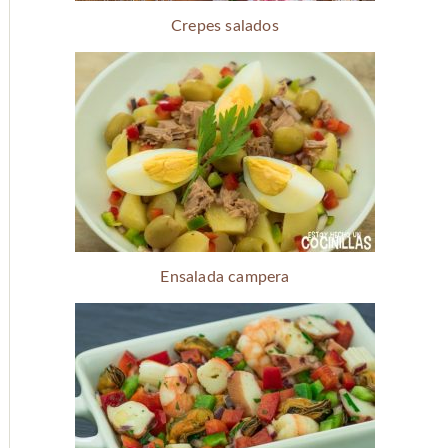
Crepes salados
Ensalada campera