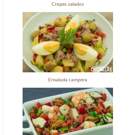
Crepes salados
Ensalada campera