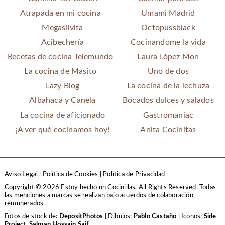
Atrapada en mi cocina
Umami Madrid
Megasilvita
Octopussblack
Acibechería
Cocinandome la vida
Recetas de cocina Telemundo
Laura López Mon
La cocina de Masito
Uno de dos
Lazy Blog
La cocina de la lechuza
Albahaca y Canela
Bocados dulces y salados
La cocina de aficionado
Gastromaniac
¡A ver qué cocinamos hoy!
Anita Cocinitas
Aviso Legal
|
Política de Cookies
|
Política de Privacidad
Copyright © 2026 Estoy hecho un Cocinillas. All Rights Reserved.
Todas
las menciones a marcas se realizan bajo acuerdos de colaboración
remunerados.
Fotos de stock de:
DepositPhotos
| Dibujos:
Pablo Castaño
| Iconos:
Side
Project
,
Salman Hossain Saif