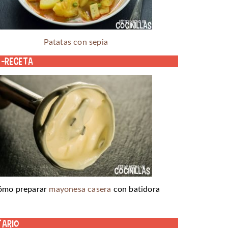
Patatas con sepia
o-receta
ómo preparar
mayonesa casera
con batidora
tario