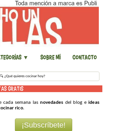
tegorías ▼
Sobre mí
Contacto
TAS GRATIS
e cada semana las
novedades
del blog e
ideas
cocinar rico
.