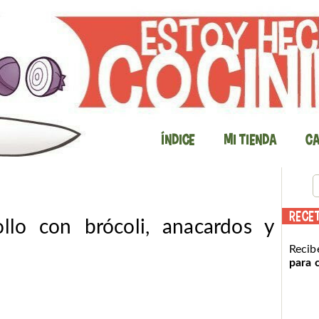
Índice
Mi Tienda
Ca
RECE
llo con brócoli, anacardos y
Recib
para 