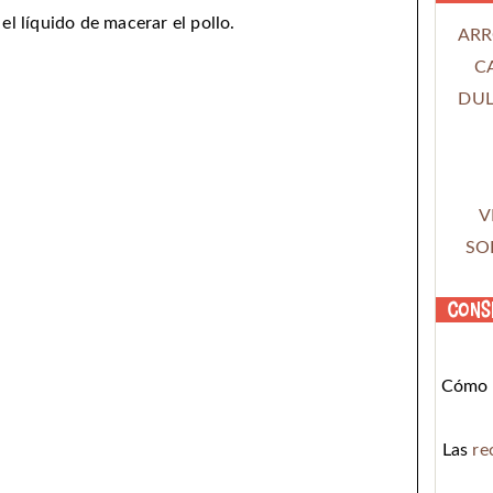
el líquido de macerar el pollo.
ARR
C
DUL
V
SO
Cons
Cómo c
Las
re