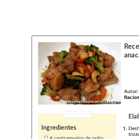
Rece
anac
Autor
Racion
Ela
Ingredientes
Desh
troz
4 contramuslos de pollo