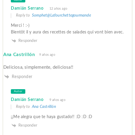
Autor
Damián Serrano
12 años ago
Reply to
Somphet@Lafourchettegourmande
Merci ! :-)
Bientôt il y aura des recettes de salades qui vont bien avec.
Responder
Ana Castrillón
9 años ago
Deliciosa, simplemente, deliciosa!!
Responder
Autor
Damián Serrano
9 años ago
Reply to
Ana Castrillón
¡¡Me alegra que te haya gustado!! :D :D :D
Responder