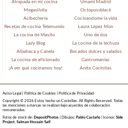
Atrapada en mi cocina
Umami Madrid
Megasilvita
Octopussblack
Acibechería
Cocinandome la vida
Recetas de cocina Telemundo
Laura López Mon
La cocina de Masito
Uno de dos
Lazy Blog
La cocina de la lechuza
Albahaca y Canela
Bocados dulces y salados
La cocina de aficionado
Gastromaniac
¡A ver qué cocinamos hoy!
Anita Cocinitas
Aviso Legal
|
Política de Cookies
|
Política de Privacidad
Copyright © 2026 Estoy hecho un Cocinillas. All Rights Reserved.
Todas
las menciones a marcas se realizan bajo acuerdos de colaboración
remunerados.
Fotos de stock de:
DepositPhotos
| Dibujos:
Pablo Castaño
| Iconos:
Side
Project
,
Salman Hossain Saif