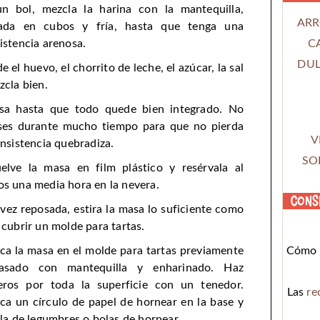
n bol, mezcla la harina con la mantequilla,
ARR
tada en cubos y fría, hasta que tenga una
C
istencia arenosa.
DUL
e el huevo, el chorrito de leche, el azúcar, la sal
zcla bien.
a hasta que todo quede bien integrado. No
es durante mucho tiempo para que no pierda
V
onsistencia quebradiza.
SO
elve la masa en film plástico y resérvala al
s una media hora en la nevera.
Cons
vez reposada, estira la masa lo suficiente como
 cubrir un molde para tartas.
Cómo c
ca la masa en el molde para tartas previamente
rasado con mantequilla y enharinado. Haz
eros por toda la superficie con un tenedor.
Las
re
ca un círculo de papel de hornear en la base y
ala de legumbres o bolas de hornear.