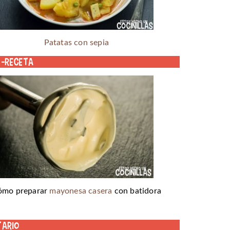
Patatas con sepia
o-receta
ómo preparar
mayonesa casera
con batidora
tario