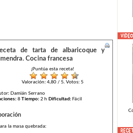
Vide
eceta de tarta de albaricoque y
lmendra. Cocina francesa
¡Puntúa esta receta!
Valoración: 4,80 / 5. Votos: 5
utor:
Damián Serrano
aciones:
8
Tiempo:
2 h
Dificultad:
Fácil
C
boración
ara la masa quebrada:
Rece