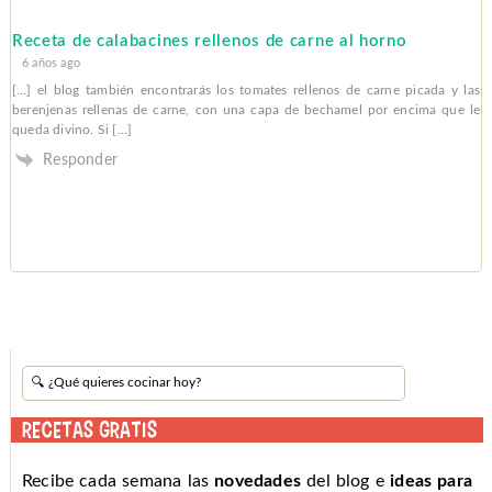
Receta de calabacines rellenos de carne al horno
6 años ago
[…] el blog también encontrarás los tomates rellenos de carne picada y las
berenjenas rellenas de carne, con una capa de bechamel por encima que le
queda divino. Si […]
Responder
RECETAS GRATIS
Recibe cada semana las
novedades
del blog e
ideas para