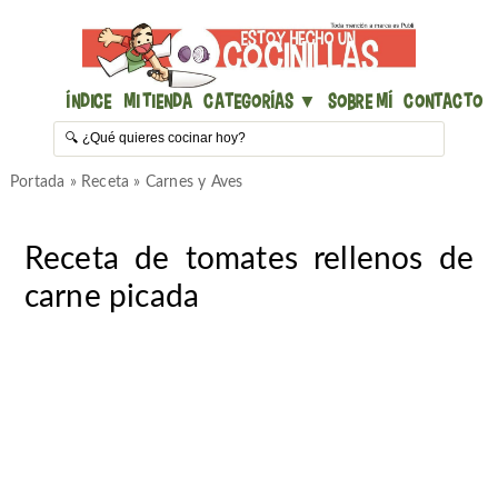
Índice
Mi Tienda
Categorías ▼
Sobre mí
Contacto
Portada
»
Receta
»
Carnes y Aves
Receta de tomates rellenos de
carne picada