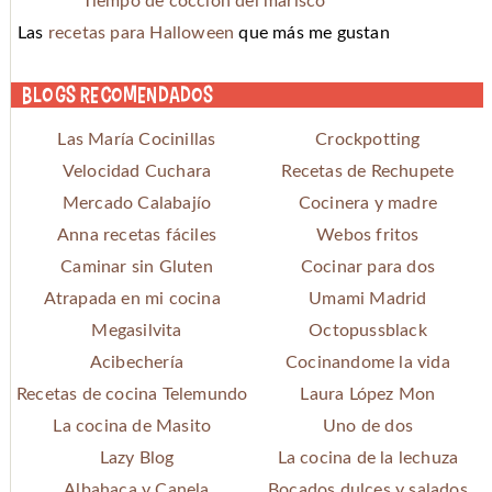
Tiempo de cocción del marisco
Las
recetas para Halloween
que más me gustan
Blogs recomendados
Las María Cocinillas
Crockpotting
Velocidad Cuchara
Recetas de Rechupete
Mercado Calabajío
Cocinera y madre
Anna recetas fáciles
Webos fritos
Caminar sin Gluten
Cocinar para dos
Atrapada en mi cocina
Umami Madrid
Megasilvita
Octopussblack
Acibechería
Cocinandome la vida
Recetas de cocina Telemundo
Laura López Mon
La cocina de Masito
Uno de dos
Lazy Blog
La cocina de la lechuza
Albahaca y Canela
Bocados dulces y salados