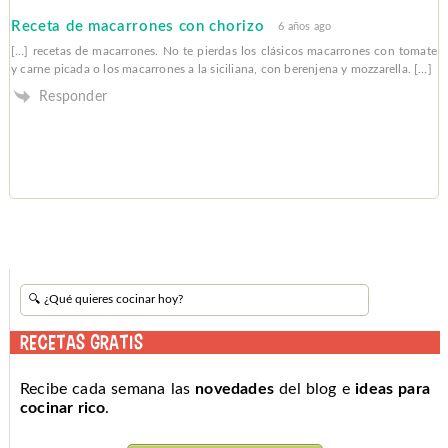
Receta de macarrones con chorizo
6 años ago
[…] recetas de macarrones. No te pierdas los clásicos macarrones con tomate
y carne picada o los macarrones a la siciliana, con berenjena y mozzarella. […]
Responder
RECETAS GRATIS
Recibe cada semana las
novedades
del blog e
ideas para
cocinar rico
.