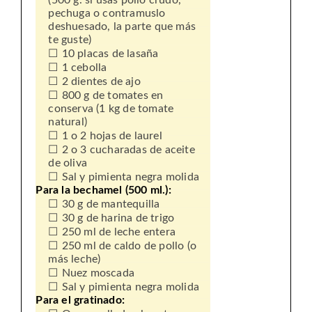
(500 g. si usas pollo crudo,
pechuga o contramuslo
deshuesado, la parte que más
te guste)
10 placas de lasaña
1 cebolla
2 dientes de ajo
800 g de tomates en
conserva (1 kg de tomate
natural)
1 o 2 hojas de laurel
2 o 3 cucharadas de aceite
de oliva
Sal y pimienta negra molida
Para la bechamel (500 ml.):
30 g de mantequilla
30 g de harina de trigo
250 ml de leche entera
250 ml de caldo de pollo (o
más leche)
Nuez moscada
Sal y pimienta negra molida
Para el gratinado: