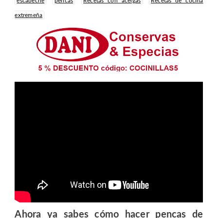
escabeche
pencas
Recetas con acelgas
Recetas de cocina
extremeña
Ahora ya sabes cómo hacer pencas de