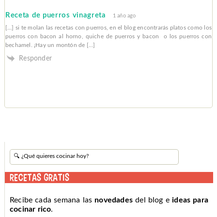
Receta de puerros vinagreta
1 año ago
[…] si te molan las recetas con puerros, en el blog encontrarás platos como los
puerros con bacon al horno, quiche de puerros y bacon o los puerros con
bechamel. ¡Hay un montón de […]
Responder
RECETAS GRATIS
Recibe cada semana las
novedades
del blog e
ideas para
cocinar rico
.