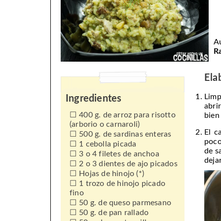
A
R
Ela
Limp
Ingredientes
abri
400 g. de arroz para risotto
bien 
(arborio o carnaroli)
El c
500 g. de sardinas enteras
poco
1 cebolla picada
de s
3 o 4 filetes de anchoa
deja
2 o 3 dientes de ajo picados
Hojas de hinojo (*)
1 trozo de hinojo picado
fino
50 g. de queso parmesano
50 g. de pan rallado