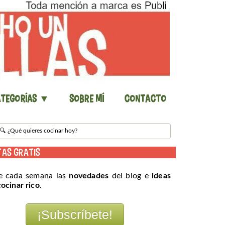
tegorías ▼
Sobre mí
Contacto
TAS GRATIS
e cada semana las
novedades
del blog e
ideas
cocinar rico
.