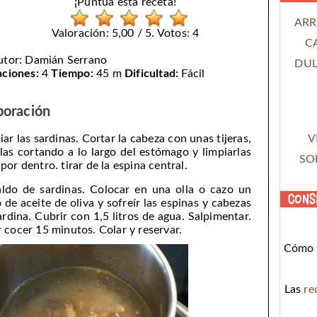
¡Puntúa esta receta!
ARR
Valoración: 5,00 / 5. Votos: 4
C
utor:
Damián Serrano
DUL
aciones:
4
Tiempo:
45 m
Dificultad:
Fácil
boración
V
iar las sardinas. Cortar la cabeza con unas tijeras,
rlas cortando a lo largo del estómago y limpiarlas
SO
por dentro. tirar de la espina central.
aldo de sardinas. Colocar en una olla o cazo un
Cons
 de aceite de oliva y sofreír las espinas y cabezas
ardina. Cubrir con 1,5 litros de agua. Salpimentar.
r cocer 15 minutos. Colar y reservar.
Cómo c
Las
re