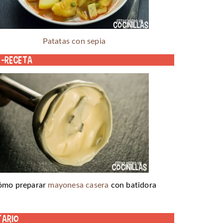
Patatas con sepia
o-receta
ómo preparar
mayonesa casera
con batidora
tario