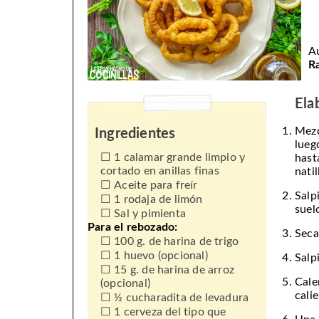
A
R
Ela
Mezc
Ingredientes
lueg
1 calamar grande limpio y
hast
cortado en anillas finas
nati
Aceite para freír
Salp
1 rodaja de limón
suel
Sal y pimienta
Para el rebozado:
Seca
100 g. de harina de trigo
1 huevo (opcional)
Salp
15 g. de harina de arroz
Cale
(opcional)
cali
½ cucharadita de levadura
1 cerveza del tipo que