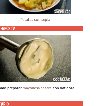
Patatas con sepia
o-receta
ómo preparar
mayonesa casera
con batidora
tario