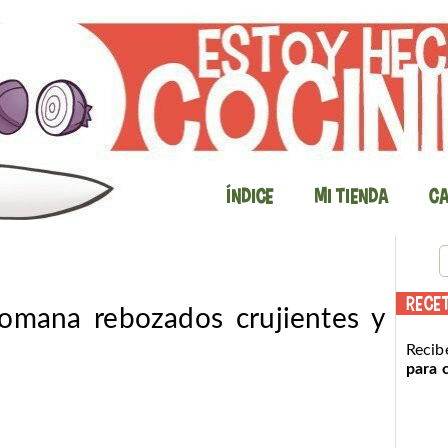
Índice
Mi Tienda
Ca
RECE
romana rebozados crujientes y
Recib
para 