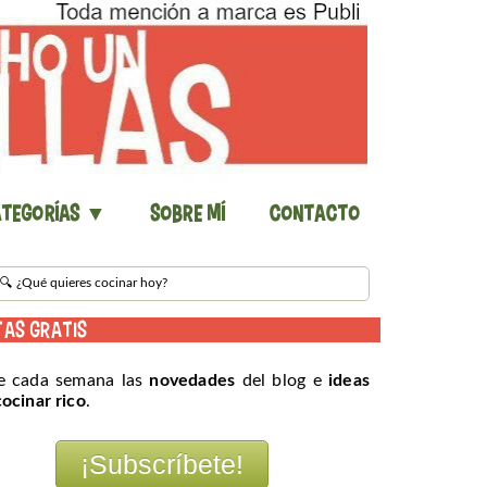
tegorías ▼
Sobre mí
Contacto
TAS GRATIS
e cada semana las
novedades
del blog e
ideas
cocinar rico
.