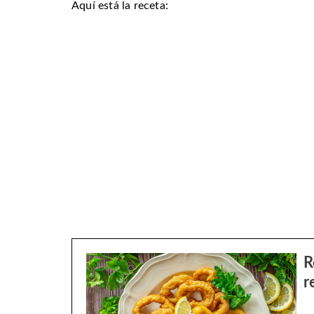
Aquí está la receta:
R
r