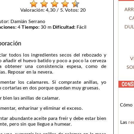
ARR
Valoración: 4,30 / 5. Votos: 20
C
utor:
Damián Serrano
DUL
aciones:
4
Tiempo:
30 m
Dificultad:
Fácil
boración
lar todos los ingredientes secos del rebozado y
V
o añadir el huevo batido y poco a poco la cerveza
a obtener una consistencia espesa, como de
SO
llas. Reposar en la nevera.
imentar los calamares. Si compraste anillas, yo
Cons
o cortarlas en dos porque quedan muy gruesas.
r bien las anillas de calamar.
Cómo c
imentar, enharinar y eliminar el exceso.
ntar abundante aceite para freír y debe estar bien
Las
re
ente, pero sin que llegue a humear.