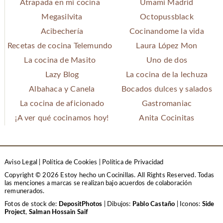
Atrapada en mi cocina
Umami Madrid
Megasilvita
Octopussblack
Acibechería
Cocinandome la vida
Recetas de cocina Telemundo
Laura López Mon
La cocina de Masito
Uno de dos
Lazy Blog
La cocina de la lechuza
Albahaca y Canela
Bocados dulces y salados
La cocina de aficionado
Gastromaniac
¡A ver qué cocinamos hoy!
Anita Cocinitas
Aviso Legal
|
Política de Cookies
|
Política de Privacidad
Copyright © 2026 Estoy hecho un Cocinillas. All Rights Reserved.
Todas
las menciones a marcas se realizan bajo acuerdos de colaboración
remunerados.
Fotos de stock de:
DepositPhotos
| Dibujos:
Pablo Castaño
| Iconos:
Side
Project
,
Salman Hossain Saif