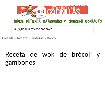
Índice
Mi Tienda
Categorías ▼
Sobre mí
Contacto
Portada
»
Receta
»
Verduras
»
Brocoli
Receta de wok de brócoli y
gambones