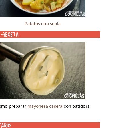
Patatas con sepia
o-receta
ómo preparar
mayonesa casera
con batidora
tario