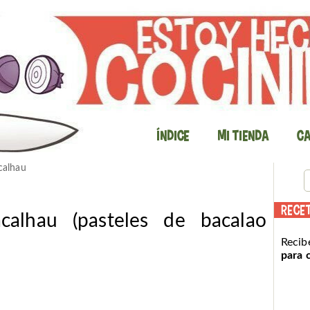
Índice
Mi Tienda
Ca
calhau
RECE
calhau (pasteles de bacalao
Recib
para 