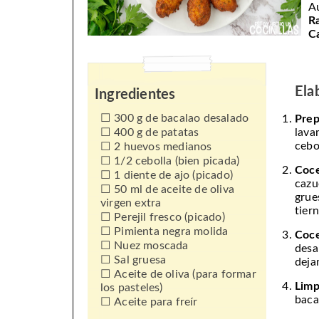
A
R
Ca
Ela
Ingredientes
300 g de bacalao desalado
Prep
400 g de patatas
lava
cebol
2 huevos medianos
1/2 cebolla (bien picada)
Coce
1 diente de ajo (picado)
cazu
50 ml de aceite de oliva
grue
virgen extra
tiern
Perejil fresco (picado)
Pimienta negra molida
Coce
Nuez moscada
des
Sal gruesa
deja
Aceite de oliva (para formar
Limp
los pasteles)
baca
Aceite para freír