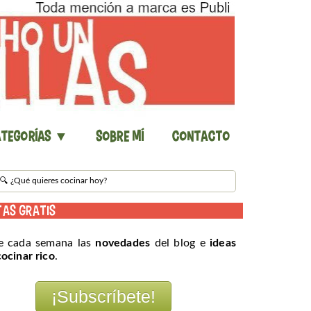
tegorías ▼
Sobre mí
Contacto
TAS GRATIS
e cada semana las
novedades
del blog e
ideas
cocinar rico
.