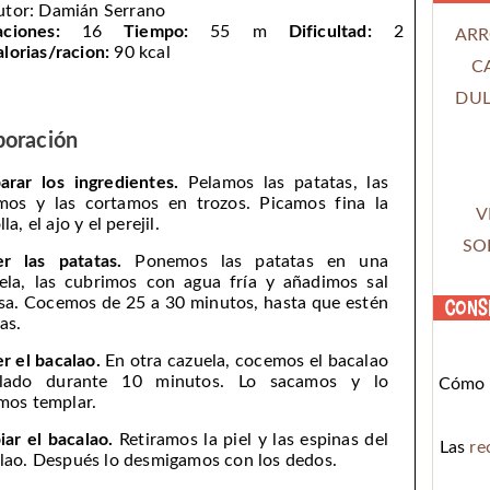
utor:
Damián Serrano
aciones:
16
Tiempo:
55 m
Dificultad:
2
ARR
lorias/racion:
90 kcal
C
DUL
boración
arar los ingredientes.
Pelamos las patatas, las
mos y las cortamos en trozos. Picamos fina la
V
la, el ajo y el perejil.
SO
r las patatas.
Ponemos las patatas en una
ela, las cubrimos con agua fría y añadimos sal
sa. Cocemos de 25 a 30 minutos, hasta que estén
Cons
as.
r el bacalao.
En otra cazuela, cocemos el bacalao
alado durante 10 minutos. Lo sacamos y lo
Cómo c
mos templar.
iar el bacalao.
Retiramos la piel y las espinas del
Las
re
lao. Después lo desmigamos con los dedos.